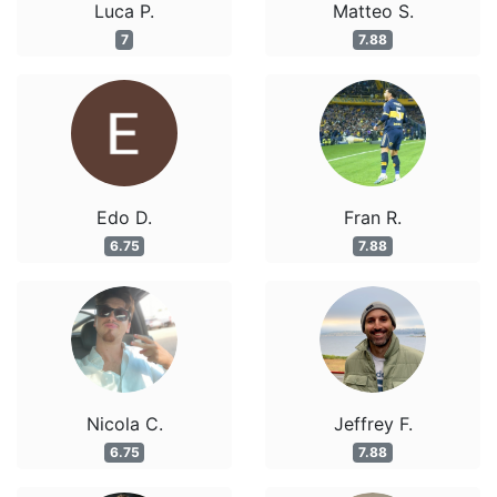
Luca P.
Matteo S.
7
7.88
Edo D.
Fran R.
6.75
7.88
Nicola C.
Jeffrey F.
6.75
7.88