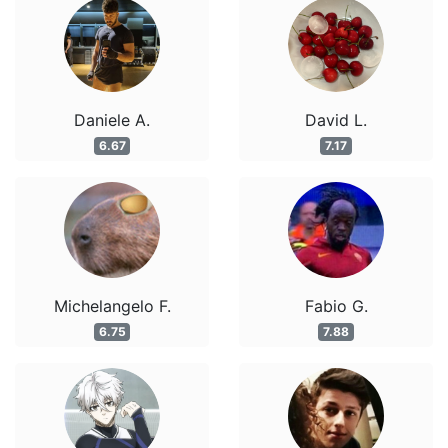
Daniele A.
David L.
6.67
7.17
Michelangelo F.
Fabio G.
6.75
7.88