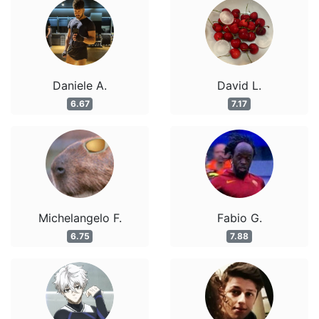
Daniele A.
David L.
6.67
7.17
Michelangelo F.
Fabio G.
6.75
7.88