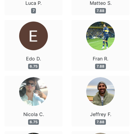
Luca P.
Matteo S.
7
7.88
Edo D.
Fran R.
6.75
7.88
Nicola C.
Jeffrey F.
6.75
7.88