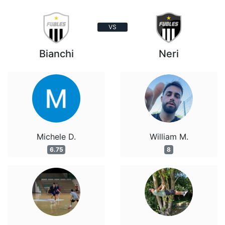
VS
Bianchi
Neri
Michele D.
William M.
6.75
8