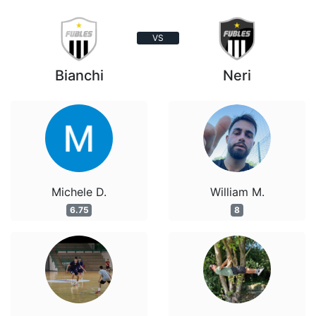
VS
Bianchi
Neri
Michele D.
William M.
6.75
8