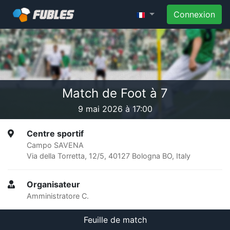
Connexion
Match de Foot à 7
9 mai 2026 à 17:00
Centre sportif
Campo SAVENA
Via della Torretta, 12/5, 40127 Bologna BO, Italy
Organisateur
Amministratore C.
Feuille de match